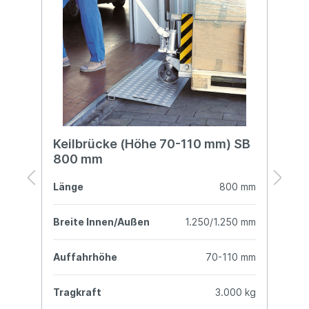
-
Keilbrücke (Höhe 70-110 mm) SB
K
800 mm
S
mm
Länge
800 mm
L
mm
Breite Innen/Außen
1.250/1.250 mm
B
mm
Auffahrhöhe
70-110 mm
A
kg
Tragkraft
3.000 kg
T