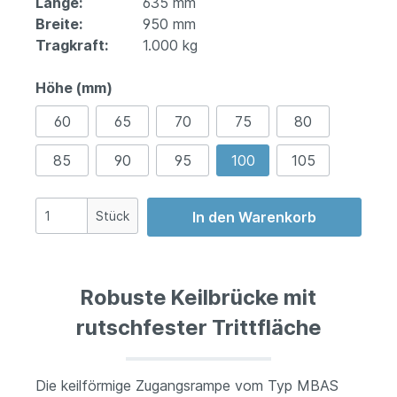
Länge:
635 mm
Breite:
950 mm
Tragkraft:
1.000 kg
Höhe (mm)
60
65
70
75
80
85
90
95
100
105
Stück
In den Warenkorb
Robuste Keilbrücke mit
rutschfester Trittfläche
Die keilförmige Zugangsrampe vom Typ MBAS