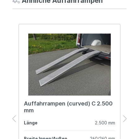
Ähnliche Auffahrrampen
%
Auffahrrampen (curved) C 2.500
A
mm
2
mm
Länge
2.500 mm
L
mm
Breite Innen/Außen
260/260 mm
B