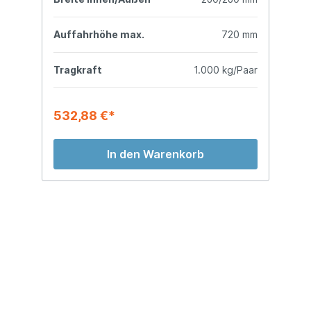
mm
Auffahrhöhe max.
720 mm
A
ar
Tragkraft
1.000 kg/Paar
T
532,88 €*
4
In den Warenkorb