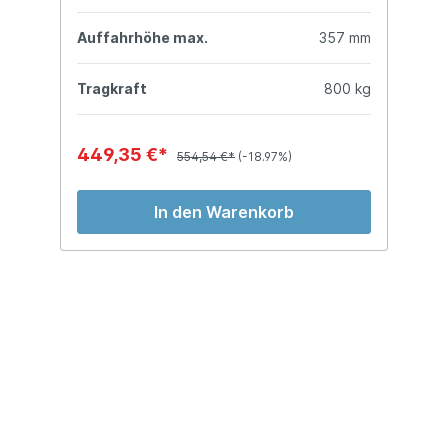
mm
Auffahrhöhe max.
357 mm
A
kg
Tragkraft
800 kg
T
449,35 €*
6
554,54 €*
(-18.97%)
In den Warenkorb