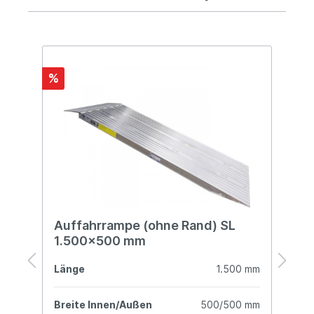
%
%
Auffahrrampe (ohne Rand) SL
A
1.500x500 mm
R
mm
Länge
1.500 mm
L
mm
Breite Innen/Außen
500/500 mm
B