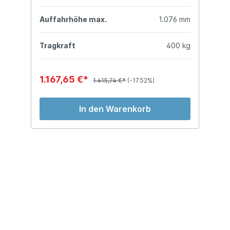
mm
Auffahrhöhe max.
1.076 mm
A
kg
Tragkraft
400 kg
T
1.167,65 €*
1
1.415,74 €*
(-17.52%)
In den Warenkorb