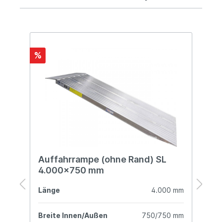
%
%
Auffahrrampe (ohne Rand) SL
A
4.000x750 mm
R
mm
Länge
4.000 mm
L
mm
Breite Innen/Außen
750/750 mm
B