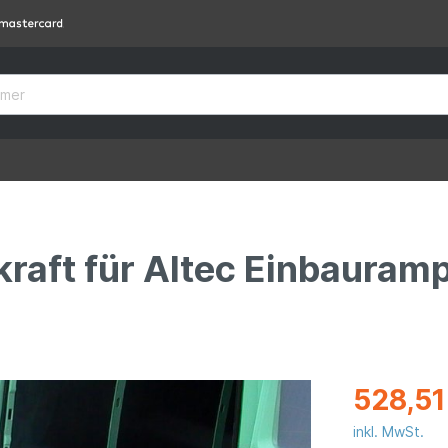
kraft für Altec Einbauram
528,51
inkl. MwSt.