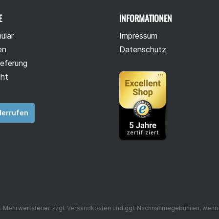
E
INFORMATIONEN
ular
Impressum
en
Datenschutz
ieferung
cht
derrufen
zl. Mehrwertsteuer zzgl.
Versandkosten
und ggf. Nachnahmegebühren, wenn 