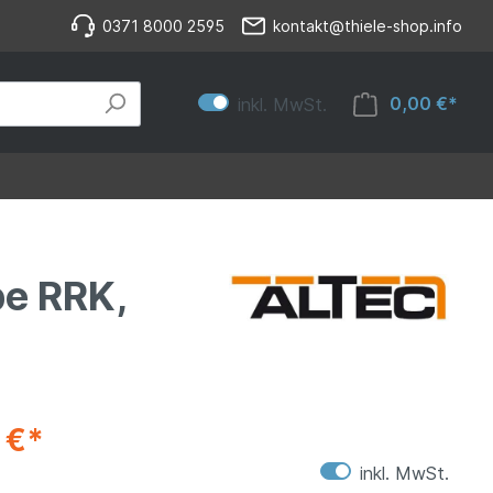
0371 8000 2595
kontakt@thiele-shop.info
0,00 €*
inkl. MwSt.
pe RRK,
 €*
inkl. MwSt.