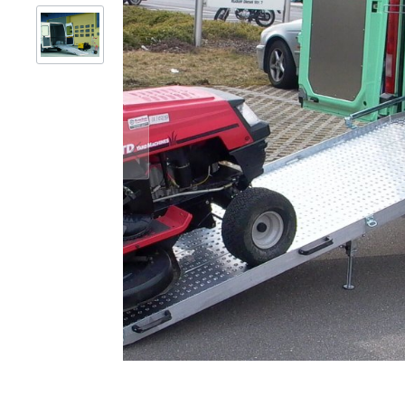
Gerüsttechnik
Leitern
Lagertechnik
Hubgeräte
Lkw-Enteisung
Zubehör