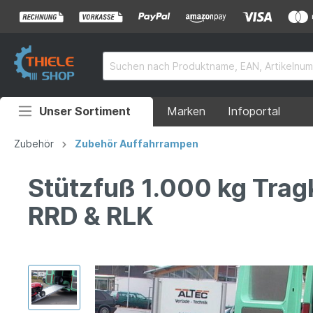
Unser Sortiment
Marken
Infoportal
Auffahrrampen
Zubehör
Zubehör Auffahrrampen
Anhänger
Stützfuß 1.000 kg Trag
Rollstuhlrampen
RRD & RLK
Überladebrücken
Grubenabdeckungen
Absperrtechnik