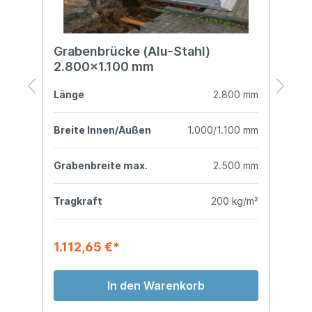
Grabenbrücke (Alu-Stahl)
G
2.800x1.100 mm
mm
Länge
2.800 mm
L
mm
Breite Innen/Außen
1.000/1.100 mm
B
mm
Grabenbreite max.
2.500 mm
G
kg
Tragkraft
200 kg/m²
T
1.112,65 €*
1
In den Warenkorb