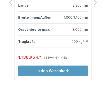
mm
Länge
3.300 mm
L
mm
Breite Innen/Außen
1.000/1.100 mm
B
mm
Grabenbreite max.
3.000 mm
G
m²
Tragkraft
200 kg/m²
T
1.138,95 €*
1
1.339,94 €*
(-15%)
In den Warenkorb