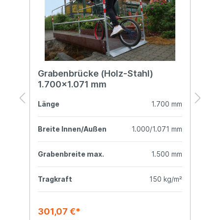
0
Grabenbrücke (Holz-Stahl)
G
1.700x1.071 mm
mm
Länge
1.700 mm
L
mm
Breite Innen/Außen
1.000/1.071 mm
B
mm
Grabenbreite max.
1.500 mm
G
m²
Tragkraft
150 kg/m²
T
301,07 €*
9