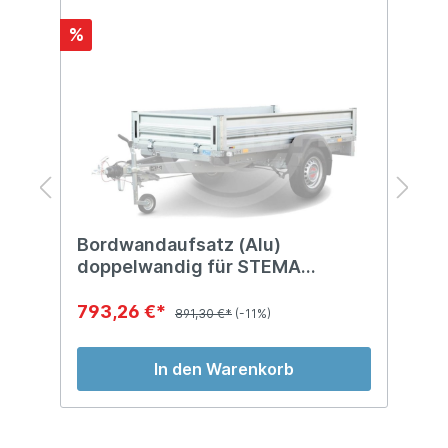
%
%
0
Bordwandaufsatz (Alu)
B
doppelwandig für STEMA
f
Anhänger 2.510x1.690 mm
2
793,26 €*
5
891,30 €*
(-11%)
In den Warenkorb