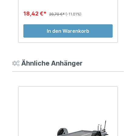
18,42 €*
1
20,70 €*
(-11.01%)
In den Warenkorb
Ähnliche Anhänger