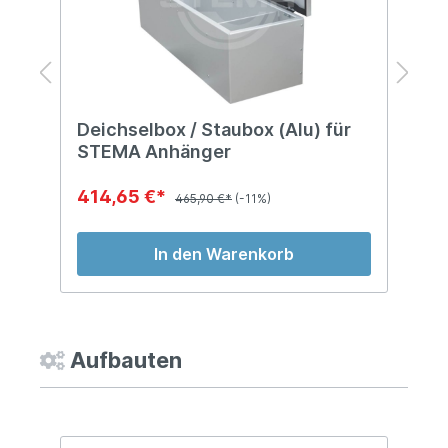
Deichselbox / Staubox (Alu) für
D
STEMA Anhänger
S
414,65 €*
2
465,90 €*
(-11%)
In den Warenkorb
Aufbauten