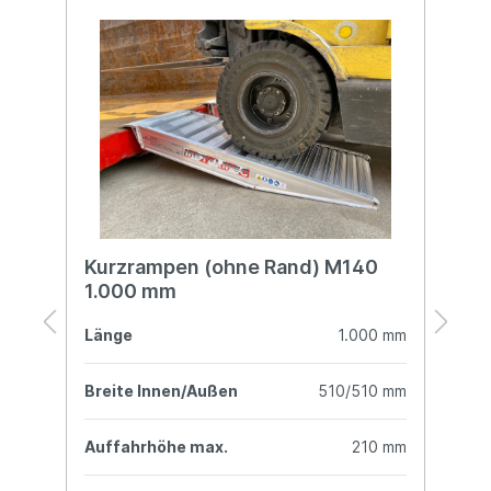
65
Kurzrampen (ohne Rand) M140
K
1.000 mm
1
mm
Länge
1.000 mm
L
mm
Breite Innen/Außen
510/510 mm
B
mm
Auffahrhöhe max.
210 mm
A