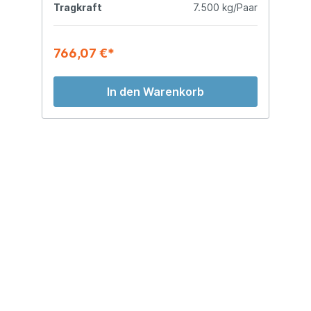
kg
Tragkraft
7.500 kg/Paar
T
766,07 €*
8
In den Warenkorb