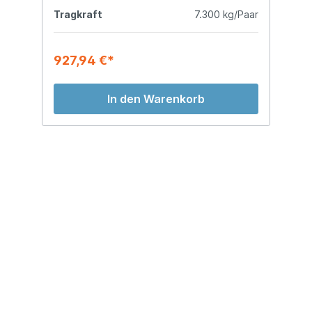
kg
Tragkraft
7.300 kg/Paar
T
927,94 €*
1
In den Warenkorb