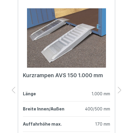
65
Kurzrampen AVS 150 1.000 mm
K
mm
Länge
1.000 mm
L
mm
Breite Innen/Außen
400/500 mm
B
mm
Auffahrhöhe max.
170 mm
A