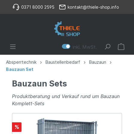
0371 8000 2595
kontakt@thiele-shop.info
inkl. MwSt.
Absperrtechnik
Baustellenbedarf
Bauzaun
Bauzaun Set
Bauzaun Sets
Produktberatung und Verkauf rund um Bauzaun
Komplett-Sets
%