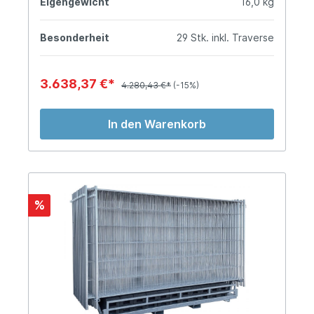
Eigengewicht
16,0 kg
Besonderheit
29 Stk. inkl. Traverse
3.638,37 €*
4.280,43 €*
(-15%)
In den Warenkorb
%