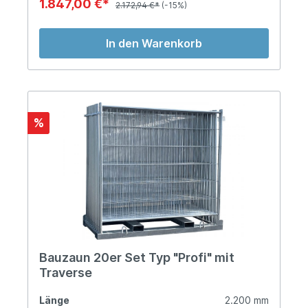
1.847,00 €*
2.172,94 €*
(-15%)
In den Warenkorb
%
Bauzaun 20er Set Typ "Profi" mit
Traverse
Länge
2.200 mm