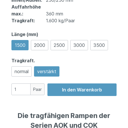
Innen/Außen:
250/250 mm
Auffahrhöhe
max.:
360 mm
Tragkraft:
1.600 kg/Paar
Länge (mm)
1500
2000
2500
3000
3500
Tragkraft.
normal
verstärkt
Paar
In den Warenkorb
Die tragfähigen Rampen der
Serien AOK und COK