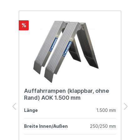
%
%
Auffahrrampen (klappbar, ohne
A
Rand) AOK 1.500 mm
R
mm
Länge
1.500 mm
L
mm
Breite Innen/Außen
250/250 mm
B