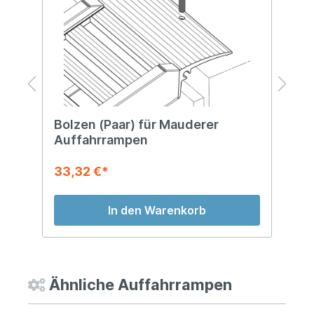
Bolzen (Paar) für Mauderer
R
Auffahrrampen
33,32 €*
1
In den Warenkorb
Ähnliche Auffahrrampen