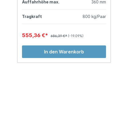
mm
Auffahrhöhe max.
360 mm
A
ar
Tragkraft
800 kg/Paar
T
555,36 €*
6
686,39 €*
(-19.09%)
In den Warenkorb