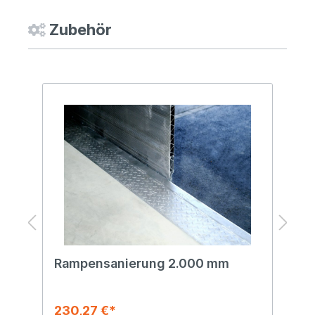
Zubehör
Rampensanierung 2.000 mm
R
230,27 €*
3