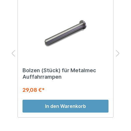
Bolzen (Stück) für Metalmec
S
Auffahrrampen
M
29,08 €*
4
In den Warenkorb