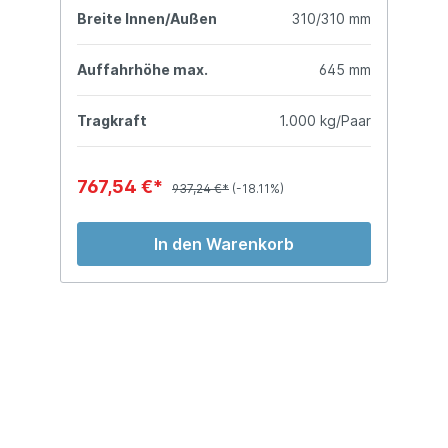
mm
Breite Innen/Außen
310/310 mm
B
mm
Auffahrhöhe max.
645 mm
A
ar
Tragkraft
1.000 kg/Paar
T
767,54 €*
1
937,24 €*
(-18.11%)
In den Warenkorb