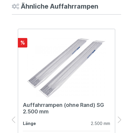
Ähnliche Auffahrrampen
%
%
Auffahrrampen (ohne Rand) SG
A
2.500 mm
2
mm
Länge
2.500 mm
L