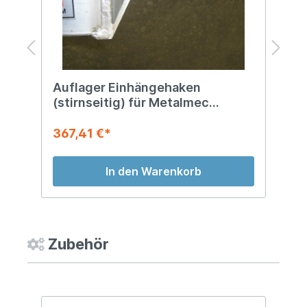
Auflager Einhängehaken
A
(stirnseitig) für Metalmec
f
Rampen
367,41 €*
3
In den Warenkorb
Zubehör