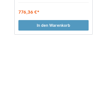
776,36 €*
8
In den Warenkorb