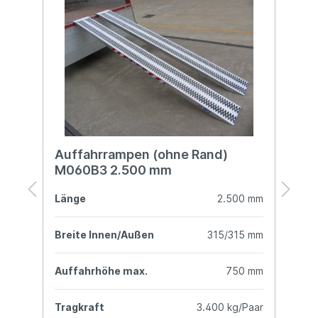
Auffahrrampen (ohne Rand)
A
M060B3 2.500 mm
M
mm
Länge
2.500 mm
L
mm
Breite Innen/Außen
315/315 mm
B
mm
Auffahrhöhe max.
750 mm
A
ar
Tragkraft
3.400 kg/Paar
T