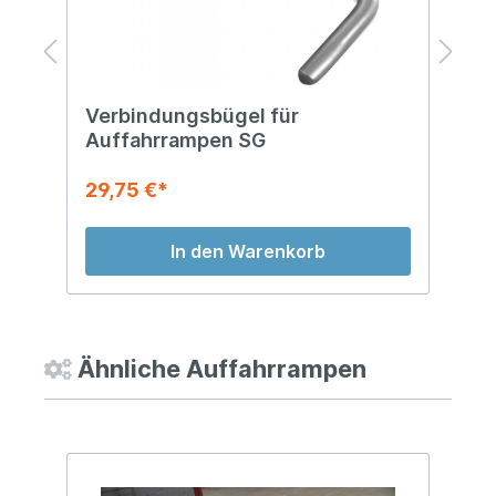
Verbindungsbügel für
B
Auffahrrampen SG
A
29,75 €*
3
In den Warenkorb
Ähnliche Auffahrrampen