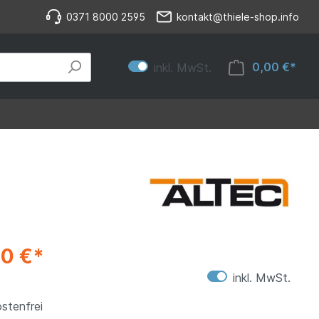
0371 8000 2595
kontakt@thiele-shop.info
0,00 €*
inkl. MwSt.
80 €*
inkl. MwSt.
stenfrei