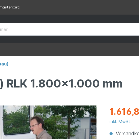
bau)
r) RLK 1.800x1.000 mm
1.616,
inkl. MwSt.
Versandko