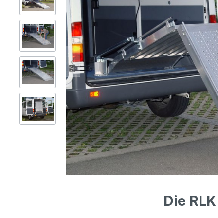
Gerüsttechnik
Leitern
Lagertechnik
Hubgeräte
Lkw-Enteisung
Zubehör
Die RLK