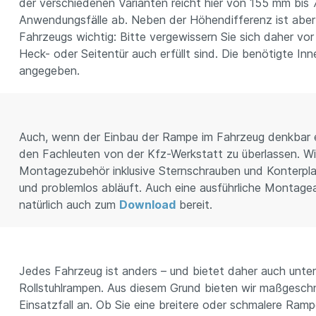
der verschiedenen Varianten reicht hier von 155 mm bis
Anwendungsfälle ab. Neben der Höhendifferenz ist abe
Fahrzeugs wichtig: Bitte vergewissern Sie sich daher vo
Heck- oder Seitentür auch erfüllt sind. Die benötigte I
angegeben.
Auch, wenn der Einbau der Rampe im Fahrzeug denkbar ei
den Fachleuten von der Kfz-Werkstatt zu überlassen. Wir
Montagezubehör inklusive Sternschrauben und Konterplatt
und problemlos abläuft. Auch eine ausführliche Montagea
natürlich auch zum
Download
bereit.
Jedes Fahrzeug ist anders – und bietet daher auch unte
Rollstuhlrampen. Aus diesem Grund bieten wir maßgeschne
Einsatzfall an. Ob Sie eine breitere oder schmalere Ramp