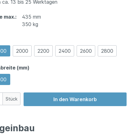
 ca. 13 bis 25 Werktagen
e max.:
435 mm
350 kg
800
2000
2200
2400
2600
2800
breite (mm)
000
Stück
In den Warenkorb
ugeinbau