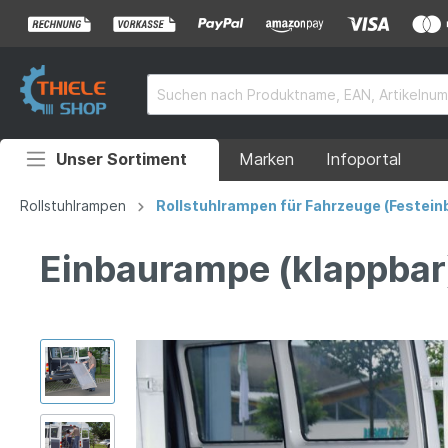
Unser Sortiment
Marken
Infoportal
Auffahrrampen
Rollstuhlrampen
Rollstuhlrampen für Fahrzeuge (Festein
Anhänger
Einbaurampe (klappba
Rollstuhlrampen
Überladebrücken
Grubenabdeckungen
Absperrtechnik