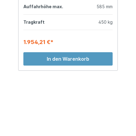
mm
Auffahrhöhe max.
585 mm
A
kg
Tragkraft
450 kg
T
1.954,21 €*
2
In den Warenkorb