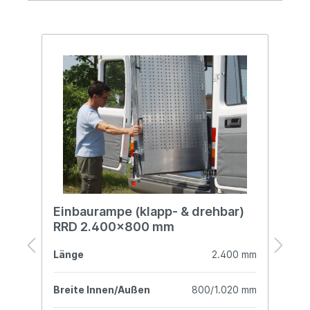
Einbaurampe (klapp- & drehbar)
E
RRD 2.400x800 mm
R
mm
Länge
2.400 mm
L
mm
Breite Innen/Außen
800/1.020 mm
B