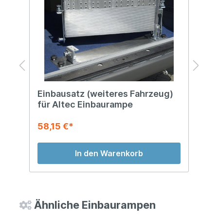
Einbausatz (weiteres Fahrzeug)
S
für Altec Einbaurampe
A
R
58,15 €*
5
In den Warenkorb
Ähnliche Einbaurampen