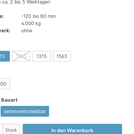
 ca. 2 bis 5 Werktagen
e:
-120 bis 80 mm
4.000 kg
erk:
ohne
15
1065
1315
1565
500
 Bauart
seitenverschiebbar
Stück
In den Warenkorb