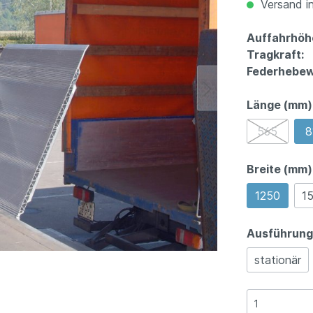
Versand in
Auffahrhöh
Tragkraft:
Federhebew
Länge (mm)
565
8
Breite (mm)
1250
1
Ausführung
stationär