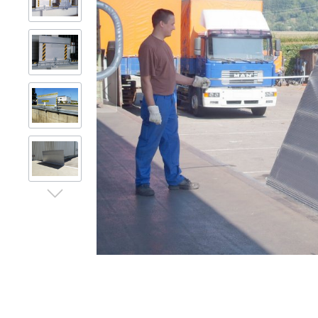
Gerüsttechnik
Leitern
Lagertechnik
Hubgeräte
Lkw-Enteisung
Zubehör