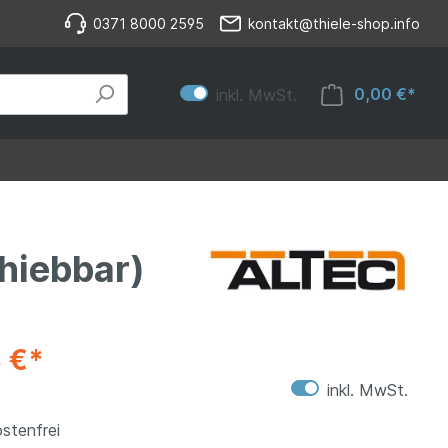
0371 8000 2595
kontakt@thiele-shop.info
0,00 €*
inkl. MwSt.
hiebbar)
 €*
inkl. MwSt.
stenfrei