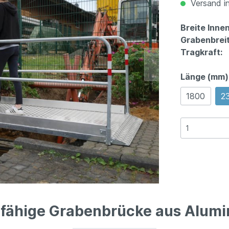
Versand in
Breite Inne
Grabenbreit
Tragkraft:
Länge (mm)
1800
2
fähige Grabenbrücke aus Alum