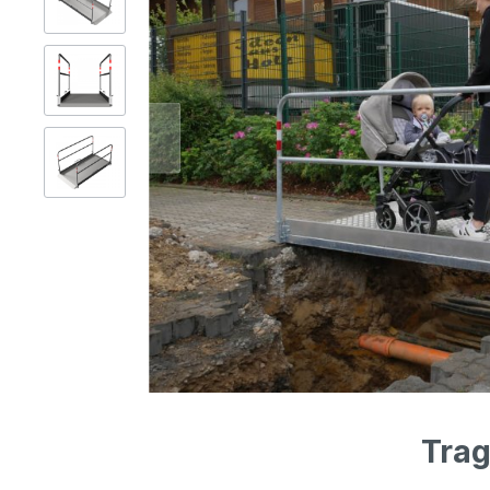
Gerüsttechnik
Leitern
Lagertechnik
Hubgeräte
Lkw-Enteisung
Zubehör
Trag