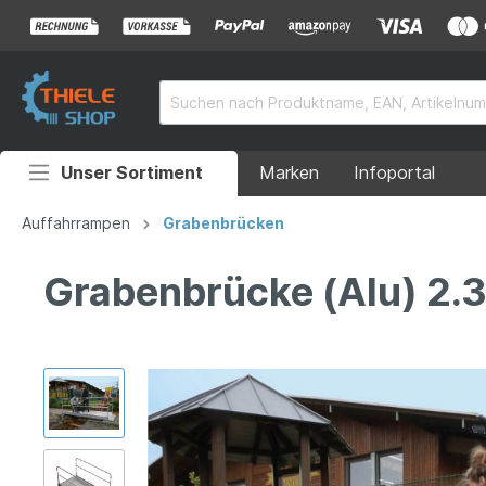
Unser Sortiment
Marken
Infoportal
Auffahrrampen
Auffahrrampen
Grabenbrücken
Anhänger
Grabenbrücke (Alu) 2
Rollstuhlrampen
Überladebrücken
Grubenabdeckungen
Absperrtechnik