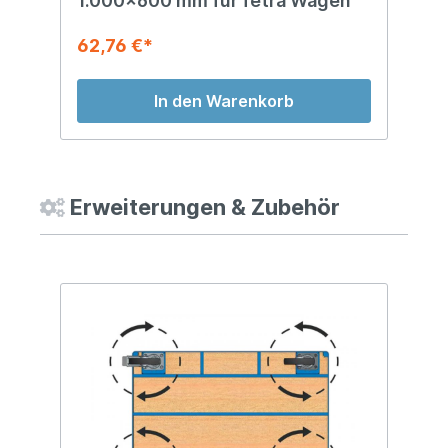
1.000x600 mm für fetra Wagen
1
62,76 €*
1
In den Warenkorb
Erweiterungen & Zubehör