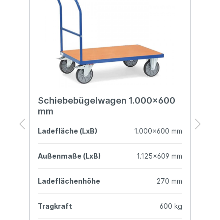
m
Schiebebügelwagen 1.000x600
S
mm
B
mm
Ladefläche (LxB)
1.000x600 mm
L
mm
Außenmaße (LxB)
1.125x609 mm
A
mm
Ladeflächenhöhe
270 mm
L
kg
Tragkraft
600 kg
T