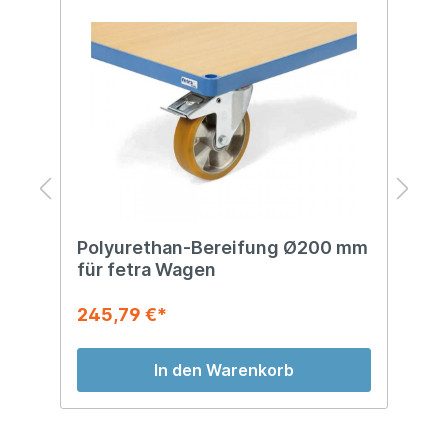
Polyurethan-Bereifung Ø200 mm
E
für fetra Wagen
f
245,79 €*
1
In den Warenkorb