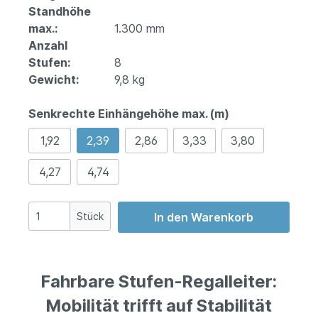
Standhöhe
max.:
1.300 mm
Anzahl
Stufen:
8
Gewicht:
9,8 kg
Senkrechte Einhängehöhe max. (m)
1,92
2,39
2,86
3,33
3,80
4,27
4,74
Stück
In den Warenkorb
Fahrbare Stufen-Regalleiter:
Mobilität trifft auf Stabilität