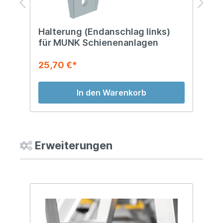
Halterung (Endanschlag links)
H
für MUNK Schienenanlagen
f
25,70 €*
2
In den Warenkorb
Erweiterungen