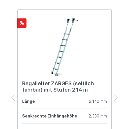
%
Regalleiter ZARGES (seitlich
R
fahrbar) mit Stufen 2,14 m
f
mm
Länge
2.140 mm
L
mm
Senkrechte Einhängehöhe
2.330 mm
S