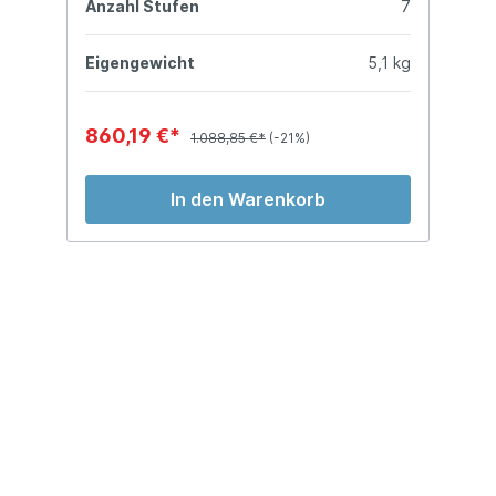
8
Anzahl Stufen
7
A
kg
Eigengewicht
5,1 kg
E
860,19 €*
8
1.088,85 €*
(-21%)
In den Warenkorb