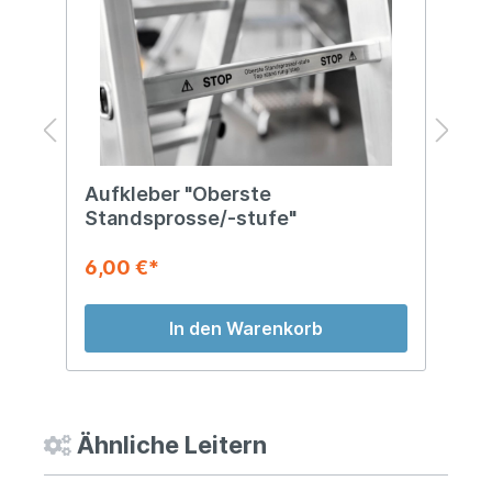
Aufkleber "Oberste
E
Standsprosse/-stufe"
6,00 €*
1
In den Warenkorb
Ähnliche Leitern