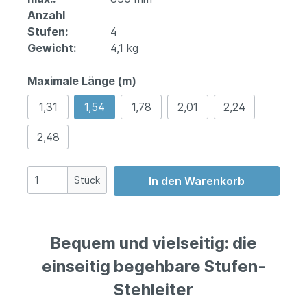
Anzahl
Stufen:
4
Gewicht:
4,1 kg
Maximale Länge (m)
1,31
1,54
1,78
2,01
2,24
2,48
Stück
In den Warenkorb
Bequem und vielseitig: die
einseitig begehbare Stufen-
Stehleiter