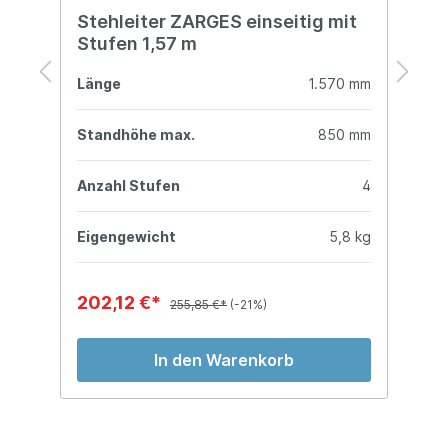
Stehleiter ZARGES einseitig mit
S
Stufen 1,57 m
S
mm
Länge
1.570 mm
L
mm
Standhöhe max.
850 mm
S
4
Anzahl Stufen
4
A
kg
Eigengewicht
5,8 kg
E
202,12 €*
1
255,85 €*
(-21%)
In den Warenkorb