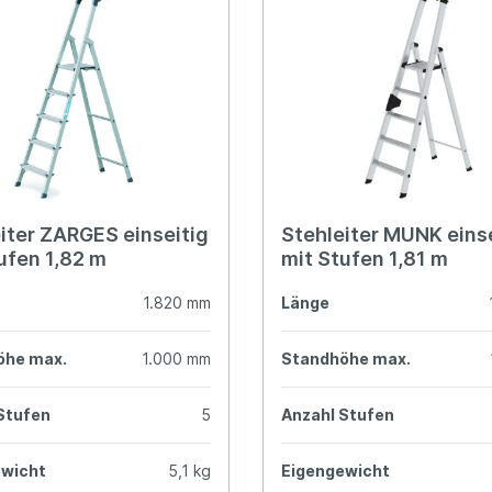
iter ZARGES einseitig
Stehleiter MUNK eins
ufen 1,82 m
mit Stufen 1,81 m
1.820 mm
Länge
öhe max.
1.000 mm
Standhöhe max.
Stufen
5
Anzahl Stufen
ewicht
5,1 kg
Eigengewicht