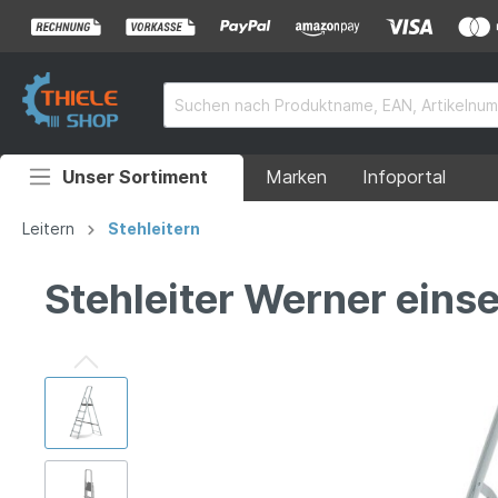
Unser Sortiment
Marken
Infoportal
Auffahrrampen
Leitern
Stehleitern
Anhänger
Stehleiter Werner einse
Rollstuhlrampen
Überladebrücken
Grubenabdeckungen
Absperrtechnik