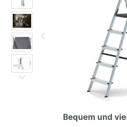
Gerüsttechnik
Leitern
Lagertechnik
Hubgeräte
Lkw-Enteisung
Zubehör
Bequem und viels