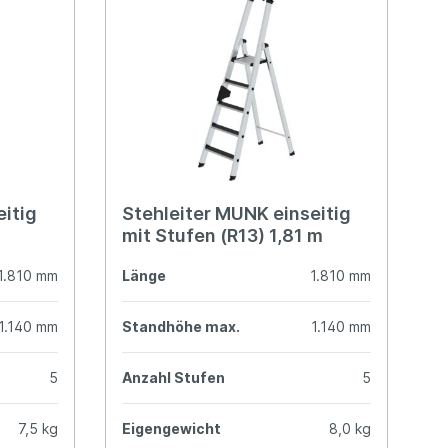
eitig
Stehleiter MUNK einseitig
mit Stufen (R13) 1,81 m
1.810 mm
Länge
1.810 mm
1.140 mm
Standhöhe max.
1.140 mm
5
Anzahl Stufen
5
7,5 kg
Eigengewicht
8,0 kg