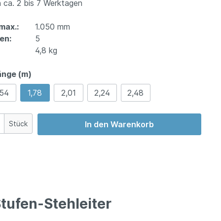
 ca. 2 bis 7 Werktagen
max.:
1.050 mm
en:
5
4,8 kg
änge (m)
,54
1,78
2,01
2,24
2,48
Stück
In den Warenkorb
Stufen-Stehleiter