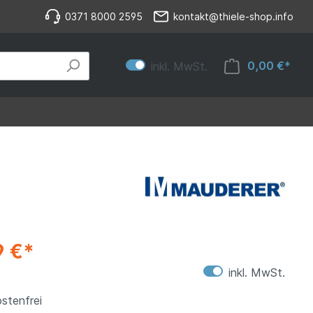
0371 8000 2595
kontakt@thiele-shop.info
0,00 €*
inkl. MwSt.
9 €*
inkl. MwSt.
stenfrei