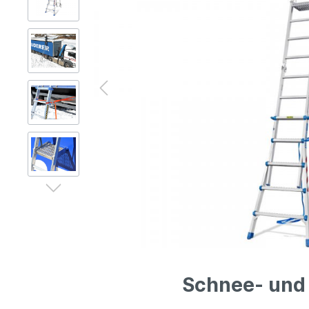
Gerüsttechnik
Leitern
Lagertechnik
Hubgeräte
Lkw-Enteisung
Zubehör
Schnee- und 