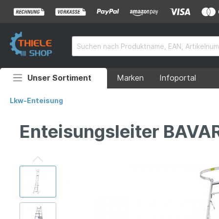
Unser Sortiment
Marken
Infoportal
Auffahrrampen
Lkw-Enteisung
Anhänger
Enteisungsleiter BAVA
Rollstuhlrampen
Überladebrücken
Grubenabdeckungen
Absperrtechnik