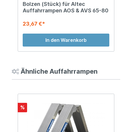
Bolzen (Stück) für Altec
S
Auffahrrampen AOS & AVS 65-80
A
A
23,67 €*
2
In den Warenkorb
Ähnliche Auffahrrampen
%
%