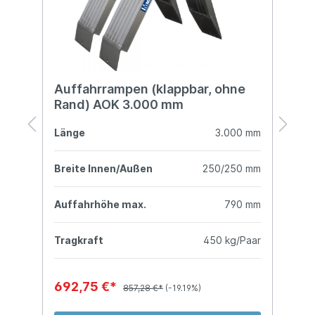
Auffahrrampen (klappbar, ohne
A
Rand) AOK 3.000 mm
R
mm
Länge
3.000 mm
L
mm
Breite Innen/Außen
250/250 mm
B
mm
Auffahrhöhe max.
790 mm
A
kg
Tragkraft
450 kg/Paar
T
692,75 €*
1
857,28 €*
(-19.19%)