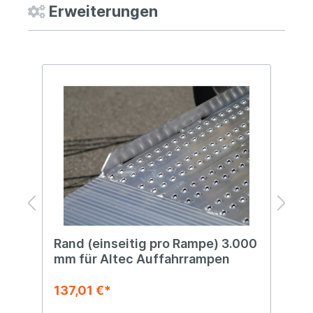
Erweiterungen
Rand (einseitig pro Rampe) 3.000
R
mm für Altec Auffahrrampen
3
A
137,01 €*
2