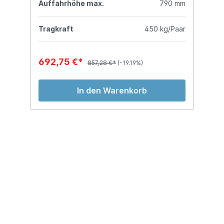
mm
Auffahrhöhe max.
790 mm
A
ar
Tragkraft
450 kg/Paar
T
692,75 €*
7
857,28 €*
(-19.19%)
In den Warenkorb