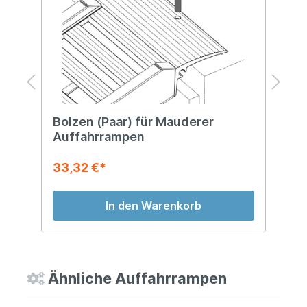
Bolzen (Paar) für Mauderer
R
Auffahrrampen
33,32 €*
2
In den Warenkorb
Ähnliche Auffahrrampen