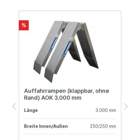
%
Auffahrrampen (klappbar, ohne
A
Rand) AOK 3.000 mm
R
mm
Länge
3.000 mm
L
mm
Breite Innen/Außen
250/250 mm
B