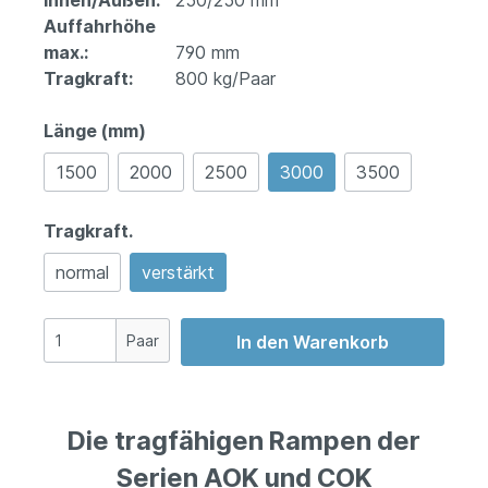
Innen/Außen:
250/250 mm
Auffahrhöhe
max.:
790 mm
Tragkraft:
800 kg/Paar
Länge (mm)
1500
2000
2500
3000
3500
Tragkraft.
normal
verstärkt
Paar
In den Warenkorb
Die tragfähigen Rampen der
Serien AOK und COK