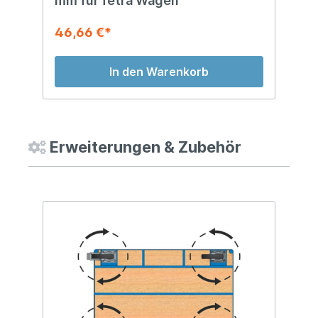
mm für fetra Wagen
8
46,66 €*
9
In den Warenkorb
Erweiterungen & Zubehör