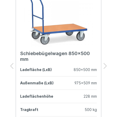
Schiebebügelwagen 850x500
S
mm
B
mm
Ladefläche (LxB)
850x500 mm
L
mm
Außenmaße (LxB)
975x509 mm
A
mm
Ladeflächenhöhe
228 mm
L
kg
Tragkraft
500 kg
T