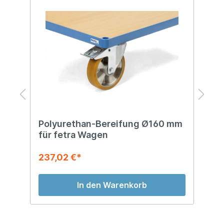
ür
Polyurethan-Bereifung Ø160 mm
E
für fetra Wagen
f
237,02 €*
1
In den Warenkorb