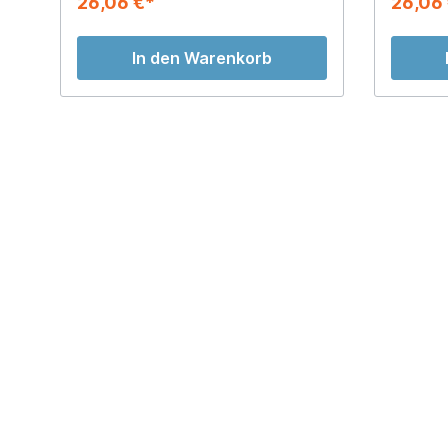
26,06 €*
26,06
In den Warenkorb