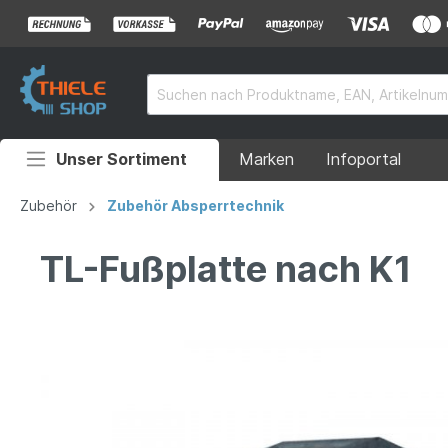
Unser Sortiment
Marken
Infoportal
Auffahrrampen
Zubehör
Zubehör Absperrtechnik
Anhänger
TL-Fußplatte nach K1
Rollstuhlrampen
Überladebrücken
Grubenabdeckungen
Absperrtechnik