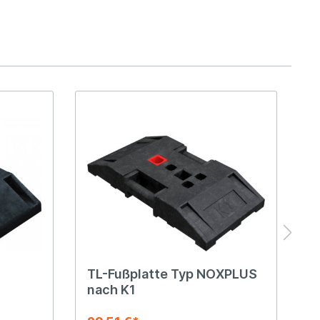
TL-Fußplatte Typ NOXPLUS
T
nach K1
K
W