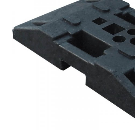
Gerüsttechnik
Leitern
Lagertechnik
Hubgeräte
Lkw-Enteisung
Zubehör