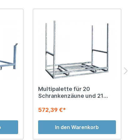
Multipalette für 20
T
Schrankenzäune und 21
S
Fußplatten
F
572,39 €*
8
b
In den Warenkorb