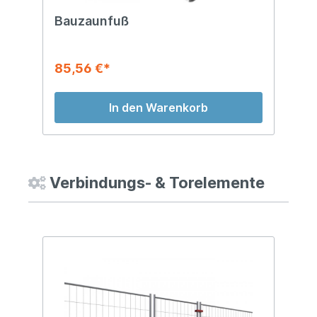
Bauzaunfuß
B
m
85,56 €*
1
In den Warenkorb
Verbindungs- & Torelemente
%