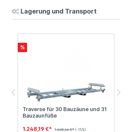
Lagerung und Transport
%
Traverse für 30 Bauzäune und 31
T
Bauzaunfüße
1.248,19 €*
7
1.468,46 €*
(-15%)