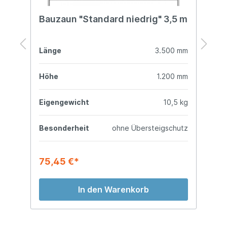
Bauzaun "Standard niedrig" 3,5 m
B
(
mm
Länge
3.500 mm
L
mm
Höhe
1.200 mm
H
kg
Eigengewicht
10,5 kg
E
en
Besonderheit
ohne Übersteigschutz
B
75,45 €*
7
In den Warenkorb