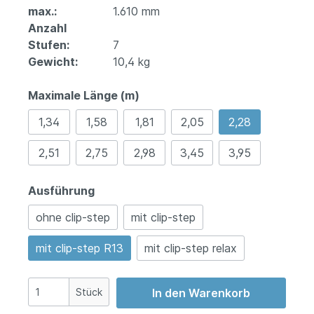
max.:
1.610 mm
Anzahl
Stufen:
7
Gewicht:
10,4 kg
Maximale Länge (m)
1,34
1,58
1,81
2,05
2,28
2,51
2,75
2,98
3,45
3,95
Ausführung
ohne clip-step
mit clip-step
mit clip-step R13
mit clip-step relax
Stück
In den Warenkorb