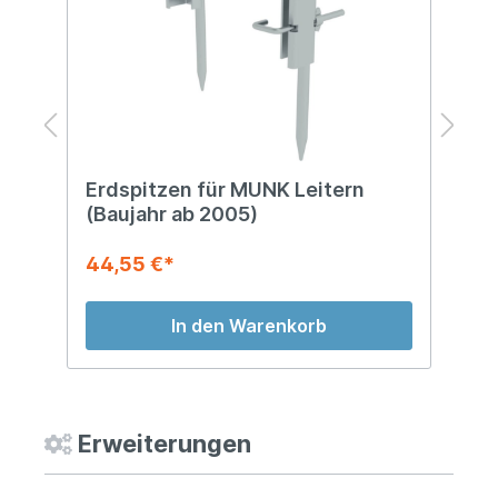
Erdspitzen für MUNK Leitern
F
(Baujahr ab 2005)
L
44,55 €*
5
In den Warenkorb
Erweiterungen