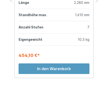
mm
Länge
2.280 mm
L
mm
Standhöhe max.
1.610 mm
S
6
Anzahl Stufen
7
A
kg
Eigengewicht
10,5 kg
E
454,10 €*
4
In den Warenkorb