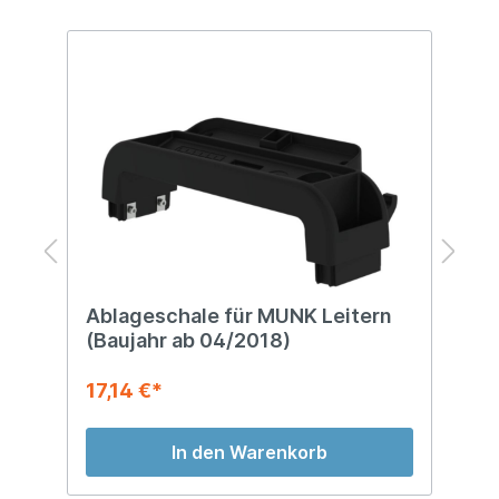
rn
Ablageschale für MUNK Leitern
E
(Baujahr ab 04/2018)
S
17,14 €*
7
In den Warenkorb