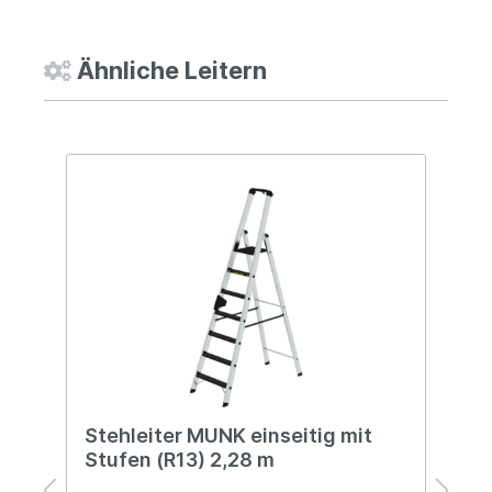
Ähnliche Leitern
%
Stehleiter MUNK einseitig mit
S
Stufen (R13) 2,28 m
S