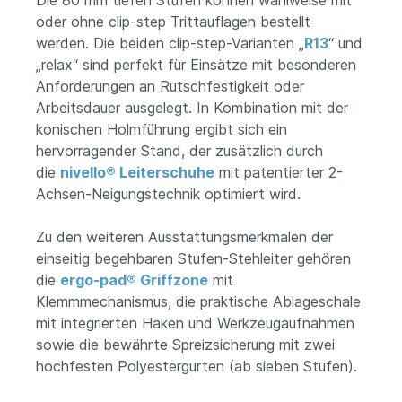
Die 80 mm tiefen Stufen können wahlweise mit
oder ohne clip-step Trittauflagen bestellt
werden. Die beiden clip-step-Varianten „
R13
“ und
„relax“ sind perfekt für Einsätze mit besonderen
Anforderungen an Rutschfestigkeit oder
Arbeitsdauer ausgelegt. In Kombination mit der
konischen Holmführung ergibt sich ein
hervorragender Stand, der zusätzlich durch
die
nivello® Leiterschuhe
mit patentierter 2-
Achsen-Neigungstechnik optimiert wird.
Zu den weiteren Ausstattungsmerkmalen der
einseitig begehbaren Stufen-Stehleiter gehören
die
ergo-pad® Griffzone
mit
Klemmmechanismus, die praktische Ablageschale
mit integrierten Haken und Werkzeugaufnahmen
sowie die bewährte Spreizsicherung mit zwei
hochfesten Polyestergurten (ab sieben Stufen).