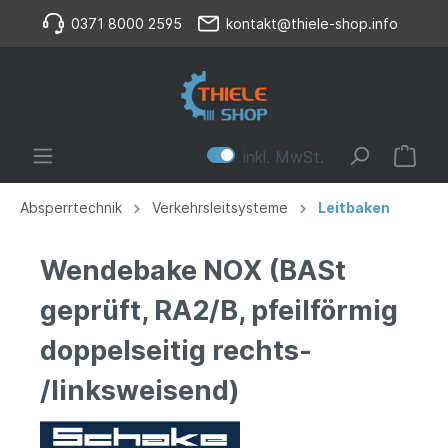
0371 8000 2595
kontakt@thiele-shop.info
inkl. MwSt.
Absperrtechnik
Verkehrsleitsysteme
Leitbaken
Wendebake NOX (BASt
geprüft, RA2/B, pfeilförmig
doppelseitig rechts-
/linksweisend)