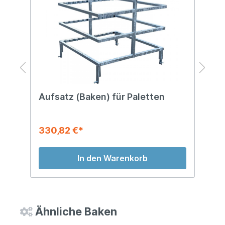
Aufsatz (Baken) für Paletten
B
330,82 €*
2
In den Warenkorb
Ähnliche Baken