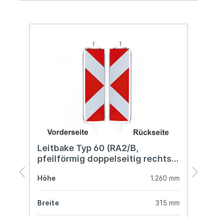
Leitbake Typ 60 (RA2/B,
L
pfeilförmig doppelseitig rechts-
s
/linksweisend)
/
mm
Höhe
1.260 mm
H
mm
Breite
315 mm
B