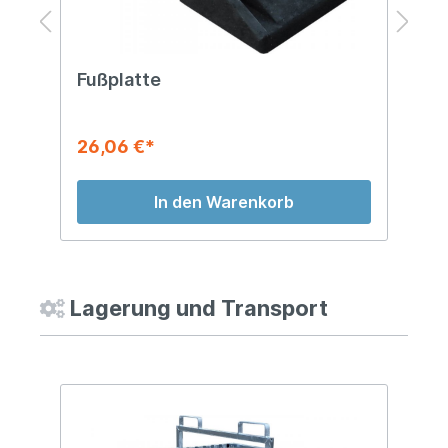
h
Fußplatte
T
26,06 €*
2
In den Warenkorb
Lagerung und Transport