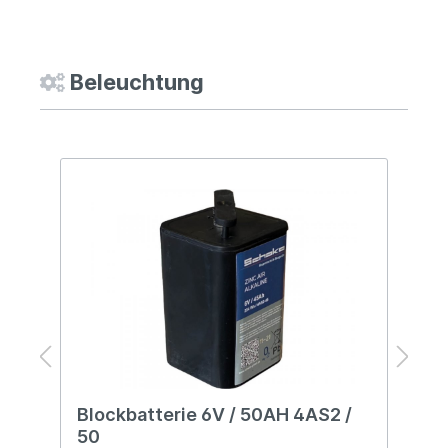
Beleuchtung
Blockbatterie 6V / 50AH 4AS2 /
B
50