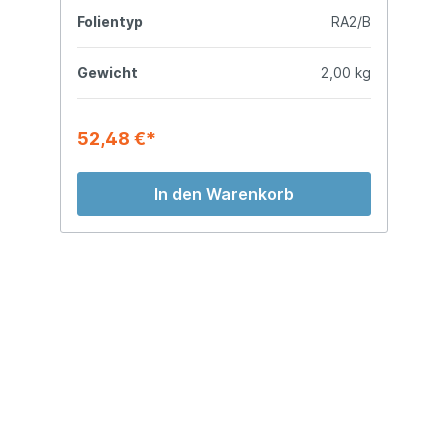
/B
Folientyp
RA2/B
F
te
Gewicht
2,00 kg
G
52,48 €*
5
In den Warenkorb