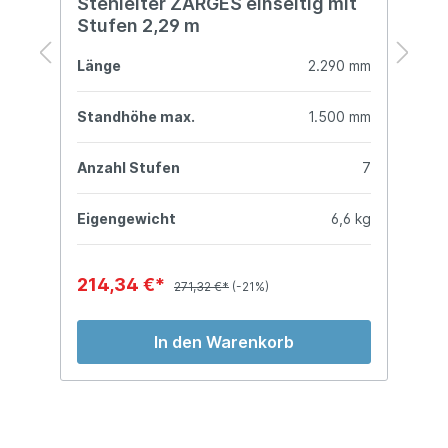
Stehleiter ZARGES einseitig mit
S
Stufen 2,29 m
S
mm
Länge
2.290 mm
L
mm
Standhöhe max.
1.500 mm
S
7
Anzahl Stufen
7
A
kg
Eigengewicht
6,6 kg
E
214,34 €*
3
271,32 €*
(-21%)
In den Warenkorb