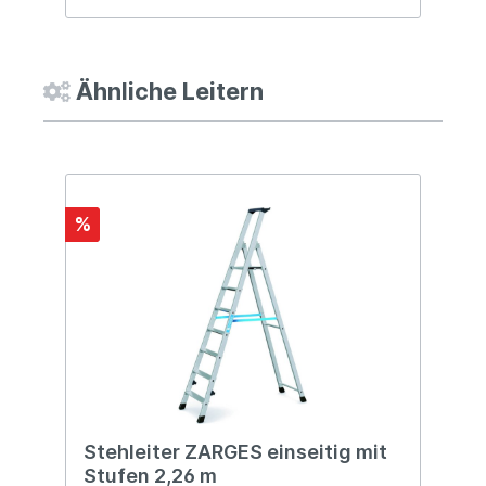
Ähnliche Leitern
%
Stehleiter ZARGES einseitig mit
S
Stufen 2,26 m
S