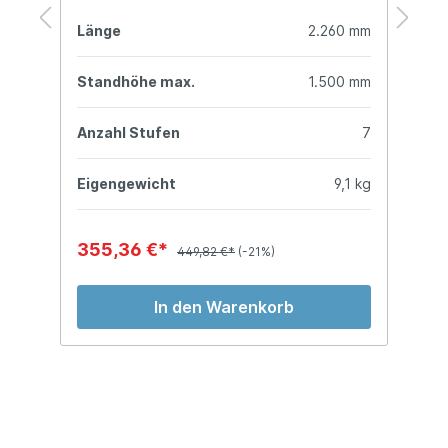
mm
Länge
2.260 mm
L
mm
Standhöhe max.
1.500 mm
S
7
Anzahl Stufen
7
A
kg
Eigengewicht
9,1 kg
E
355,36 €*
3
449,82 €*
(-21%)
In den Warenkorb