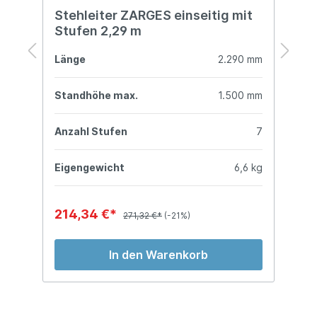
Stehleiter ZARGES einseitig mit
S
Stufen 2,29 m
S
mm
Länge
2.290 mm
L
mm
Standhöhe max.
1.500 mm
S
7
Anzahl Stufen
7
A
kg
Eigengewicht
6,6 kg
E
214,34 €*
3
271,32 €*
(-21%)
In den Warenkorb