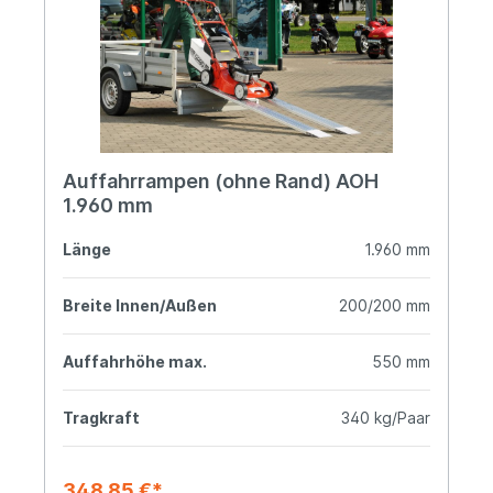
Auffahrrampen (ohne Rand) AOH
1.960 mm
Länge
1.960 mm
Breite Innen/Außen
200/200 mm
Auffahrhöhe max.
550 mm
Tragkraft
340 kg/Paar
348,85 €*