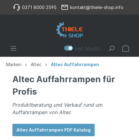
0371 8000 2595
kontakt@thiele-shop.info
inkl. MwSt.
Marken
Altec
Altec Auffahrrampen
Altec Auffahrrampen für
Profis
Produktberatung und Verkauf rund um
Auffahrrampen von Altec
Altec Auffahrrampen PDF Katalog